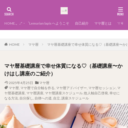
HOME.。.:*・゜Lemurian lapis へようこそ
自己紹介
マヤ暦とは
マヤ暦
せになる方法
HOME
マヤ暦
マヤ暦基礎講座で幸せ体質になる♡（基礎講座〜か
マヤ暦基礎講座で幸せ体質になる♡（基礎講座〜か
けはし講座のご紹介）
2025年4月25日
マヤ暦
マヤ暦
,
マヤ暦で自分軸を作る
,
マヤ暦アドバイザー
,
マヤ暦セッション
,
マ
ヤ暦基礎講座
,
マヤ暦講座
,
マヤ暦講座スケジュール
,
他人軸自己啓発
,
幸せに
なる方法
,
自分探し
,
自律への道
,
自立
,
講座スケジュール