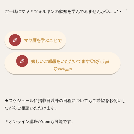
ご一緒にマヤ＊ツォルキンの叡知を学んでみませんか♡.。.:*・゜
マヤ暦を学ぶことで
嬉しいご感想をいただいてます♡꒰ღ˘◡˘ற꒱
♡ᵗʱᵃᵑᵏᵧₒᵤও
★スケジュールに掲載日以外の日程についてもご希望をお伺いし
ながらご相談いただけます。
＊オンライン講座/Zoomも可能です。