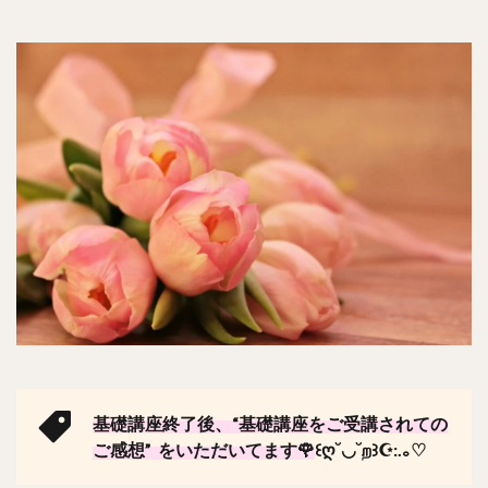
基礎講座終了後、“基礎講座をご受講されての
ご感想” をいただいてます🌹
꒰ღ˘◡˘ற꒱☪:.｡♡