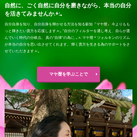
自然に、ごく自然に自分を磨きながら、本当の自分
を活きてみませんか.+:｡
自分自身を知り、自分自身を輝かせる方法を知る叡知『マヤ暦』 今よりもも
っと輝きたい貴方を応援します.+:｡ “自分のフィルターを通し考え、自らが選
んでいく時代の分岐点。 真の“自律”の為に. ｡:+. マヤ暦＊ツォルキンのリズム
が本当の自分を思い出させてくれます。 輝く貴方を生きる為のサポートをさ
せていただきます.+:｡
マヤ暦を学ぶことで