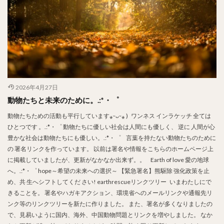
2026年4月27日
動物たちと未来のために。.:*・゜
動物たちための活動も平行しています⁎ᵕᴗᵕ⁎ ) ワンネス インラケッチ 全ては
ひとつです 。.:*・゜ 動物たちに優しい社会は人間にも優しく、 逆に 人間が心
豊かな社会は動物たちにも優しい。.:*・゜ 言葉を持たない動物たちのために
の 署名リンクを作っています。 以前は署名や情報をこちらのホームページ上
に掲載していましたが、更新がなかなか出来ず。。 Earth of love 愛の地球
へ。.:*・゜ hope～希望の未来への選択～ 【緊急署名】熊駆除 強化政策を止
め、共 生へシフトしてくだ さい! earthrescueリンクツリー いまわたしにで
きることを。 署名やハガキアクション、環境省へのメールリンクや通報先リ
ンク等のリンクツリーを新たに作りました。 また、署名が多くなりましたの
で、見易いように国内、海外、中国動物問題とリンクを増やしました。 なか