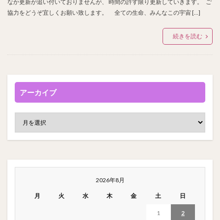
なか更新が追い付いておりませんが、 時間の許す限り更新していきます。 ご
協力をどうぞ宜しくお願い致します。 全ての生命、みんなこの宇宙 […]
続きを読む
アーカイブ
2026年8月
月
火
水
木
金
土
日
1
2