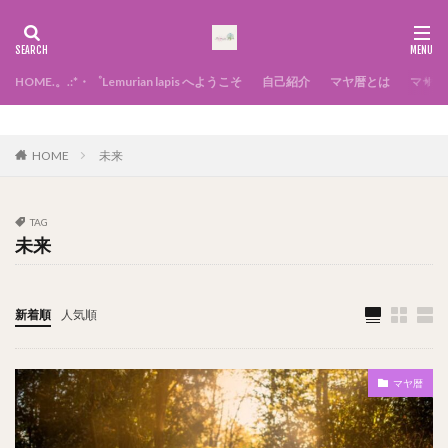
HOME.。.:*・゜Lemurian lapis へようこそ
自己紹介
マヤ暦とは
マヤ暦
幸せになる方法
HOME
未来
TAG
未来
新着順
人気順
マヤ暦