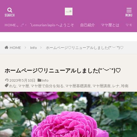
HOME.。.:*・゜Lemurian lapis へようこそ
自己紹介
マヤ暦とは
マヤ暦
幸せになる方法
HOME
Info
ホームページ♡リニューアルしました(*´﹀`*)♡
ホームページ♡リニューアルしました(*´﹀`*)♡
2023年5月10日
Info
れな
,
マヤ暦
,
マヤ暦で自分を知る
,
マヤ暦基礎講座
,
マヤ暦講座
,
レナ
,
玲南