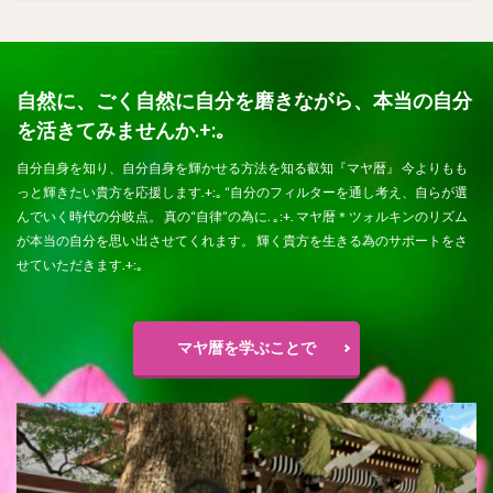
自然に、ごく自然に自分を磨きながら、本当の自分
を活きてみませんか.+:｡
自分自身を知り、自分自身を輝かせる方法を知る叡知『マヤ暦』 今よりもも
っと輝きたい貴方を応援します.+:｡ “自分のフィルターを通し考え、自らが選
んでいく時代の分岐点。 真の“自律”の為に. ｡:+. マヤ暦＊ツォルキンのリズム
が本当の自分を思い出させてくれます。 輝く貴方を生きる為のサポートをさ
せていただきます.+:｡
マヤ暦を学ぶことで