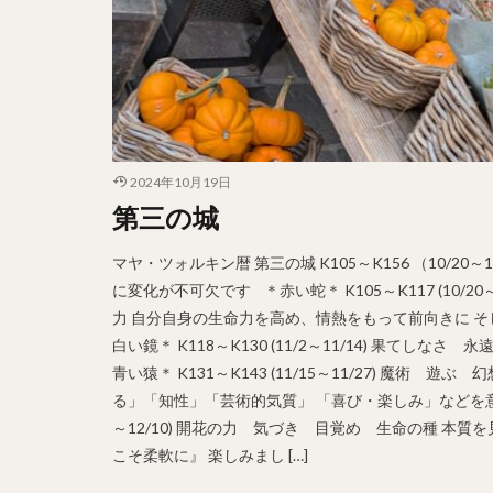
2024年10月19日
第三の城
マヤ・ツォルキン暦 第三の城 K105～K156 （10/2
に変化が不可欠です ＊赤い蛇＊ K105～K117 (10
力 自分自身の生命力を高め、情熱をもって前向きに 
白い鏡＊ K118～K130 (11/2～11/14) 果て
青い猿＊ K131～K143 (11/15～11/27) 魔
る」「知性」「芸術的気質」 「喜び・楽しみ」などを意識し
～12/10) 開花の力 気づき 目覚め 生命の種 
こそ柔軟に』 楽しみまし […]