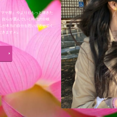
マヤ暦』 今よりももっと輝きた
え、自らが選んでいく時代の分岐
のリズムが本当の自分を思い出させてく
ます.+:｡