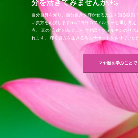
分を活きてみませんか.+:｡
自分自身を知り、自分自身を輝かせる方法を知る叡知『
い貴方を応援します.+:｡ “自分のフィルターを通し考
点。 真の“自律”の為に. ｡:+. マヤ暦＊ツォルキン
れます。 輝く貴方を生きる為のサポートをさせていただき
マヤ暦を学ぶことで