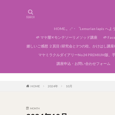
HOME.。.:*・゜Lemurian lapis へ
🌱 マヤ暦✕モンテソーリメソッド講座
🌱 F
嬉しいご感想 ２頁目 (研究会と3つの柱、かけはし講座Pa
マヤミラクルダイアリーNo24 PREMIUM版、手
講座申込・お問い合わせフォーム
HOME
2024年
10月
MONTH