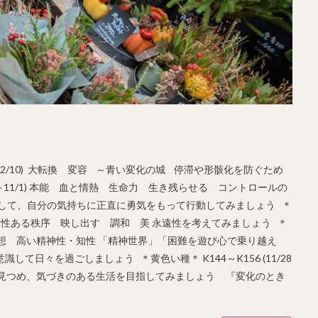
0～12/10) 大転換 変容 ～青い変化の城 停滞や形骸化を防ぐため
/20～11/1) 本能 血と情熱 生命力 生き残らせる コントロールの
そして、自分の気持ちに正直に勇気をもって行動してみましょう ＊
しなさ 永遠性ある秩序 映し出す 調和 美 永遠性を考えてみましょう ＊
術 遊ぶ 幻想 高い精神性・知性 「精神世界」「困難を遊び心で乗り越え
て日々を過ごしましょう ＊黄色い種＊ K144～K156 (11/28
本質を見つめ、気づきのある生活を目指してみましょう 『変化のとき