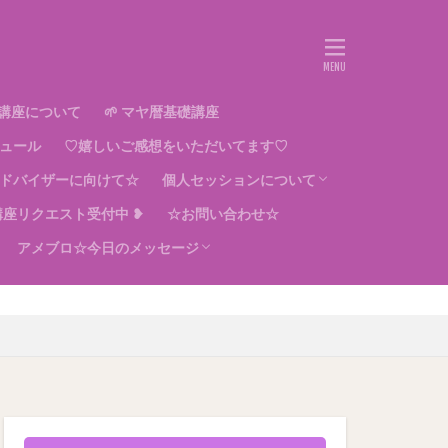
講座について
🌱 マヤ暦基礎講座
ュール
♡嬉しいご感想をいただいてます♡
ドバイザーに向けて☆
個人セッションについて
用講座リクエスト受付中 ❥
☆お問い合わせ☆
☆個人セッション＊対面・オンライン☆
アメブロ☆今日のメッセージ
プライバシーポリシー
幸せになる方法