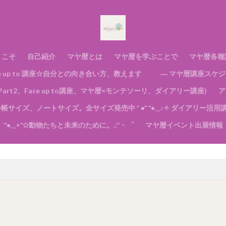
ようこそ
自己紹介
マヤ暦とは
マヤ暦を学ぶことで
マヤ暦各種
ace up to 講座☆自分との向き合い方、教えます
― マヤ暦講座スケジ
rt2、Face up to講座、マヤ暦×モンテソーリ、ダイアリー講座)
ア
帳サイズ、ノートサイズ。全サイズ発売中 * •*¨*•.¸¸♪✧ ダイアリー活
¨*•.¸¸⋆*✩動物たちと未来のために。.:*・゜
マヤ暦イベント出展情報